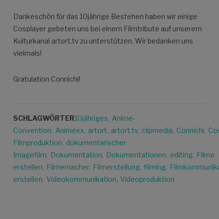
Dankeschön für das 10jährige Bestehen haben wir einige
Cosplayer gebeten uns bei einem Filmtribute auf unserem
Kulturkanal artort.tv zu unterstützen. Wir bedanken uns
vielmals!
Gratulation Connichi!
SCHLAGWÖRTER
10jähriges
,
Anime-
Convention
,
Animexx
,
artort
,
artort.tv
,
clipmedia
,
Connichi
,
Cos
Filmproduktion
,
dokumentarischer
Imagefilm
,
Dokumentation
,
Dokumentationen
,
editing
,
Filme
erstellen
,
Filmemacher
,
Filmerstellung
,
filming
,
Filmkommunika
erstellen
,
Videokommunikation
,
Videoproduktion