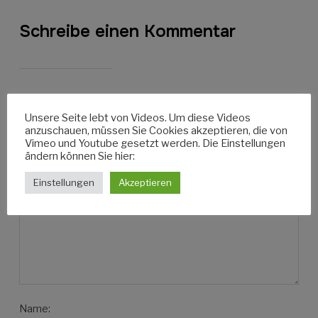
Schreibe einen Kommentar
Deine E-Mail-Adresse wird nicht veröffentlicht.
Erforderliche
Unsere Seite lebt von Videos. Um diese Videos
Felder sind mit
*
markiert
anzuschauen, müssen Sie Cookies akzeptieren, die von
Vimeo und Youtube gesetzt werden. Die Einstellungen
Nachricht:
ändern können Sie hier:
Einstellungen
Akzeptieren
Name: