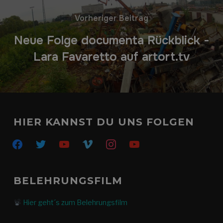
Vorheriger Beitrag
Neue Folge documenta Rückblick -
Lara Favaretto auf artort.tv
HIER KANNST DU UNS FOLGEN
facebook
twitter
youtube
vimeo
instagram
youtube
BELEHRUNGSFILM
Hier geht´s zum Belehrungsfilm