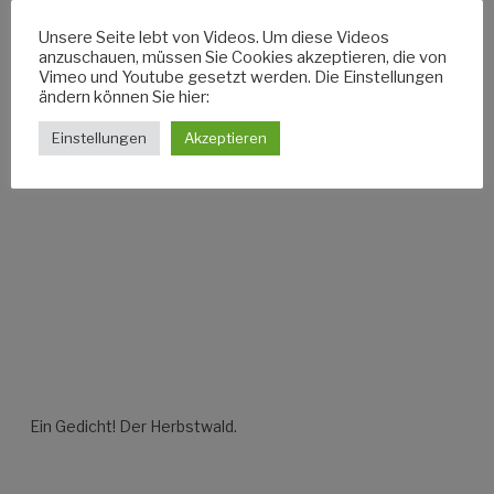
Unsere Seite lebt von Videos. Um diese Videos
anzuschauen, müssen Sie Cookies akzeptieren, die von
Vimeo und Youtube gesetzt werden. Die Einstellungen
Timelapse und Superzeitlupen vereint im „artort.tv-Trailer“.
ändern können Sie hier:
Einstellungen
Akzeptieren
Ein Gedicht! Der Herbstwald.