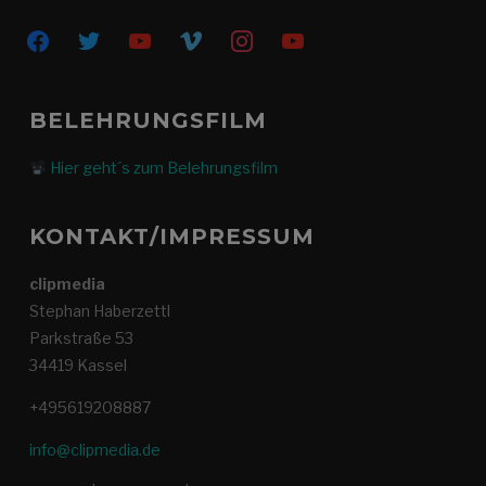
facebook
twitter
youtube
vimeo
instagram
youtube
BELEHRUNGSFILM
Hier geht´s zum Belehrungsfilm
KONTAKT/IMPRESSUM
clipmedia
Stephan Haberzettl
Parkstraße 53
34419 Kassel
+495619208887
info@clipmedia.de