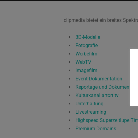
clipmedia bietet ein breites Spe
3D-Modelle
Fotografie
Werbefilm
WebTV
Imagefilm
Event-Dokumentation
Reportage und Dokumentati
Kulturkanal artort.tv
Unterhaltung
Livestreaming
Highspeed Superzeitlupe Ti
Premium Domains