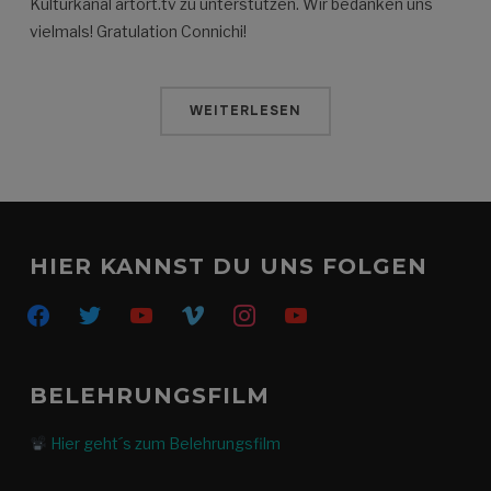
Kulturkanal artort.tv zu unterstützen. Wir bedanken uns
vielmals! Gratulation Connichi!
WEITERLESEN
HIER KANNST DU UNS FOLGEN
facebook
twitter
youtube
vimeo
instagram
youtube
BELEHRUNGSFILM
Hier geht´s zum Belehrungsfilm