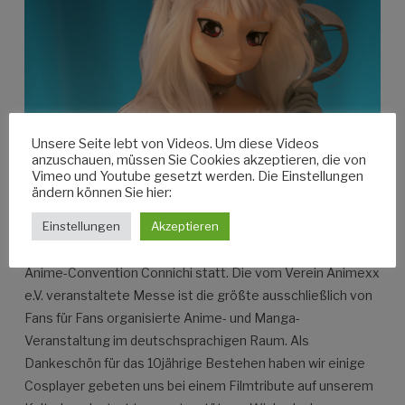
Unsere Seite lebt von Videos. Um diese Videos
anzuschauen, müssen Sie Cookies akzeptieren, die von
Vimeo und Youtube gesetzt werden. Die Einstellungen
ändern können Sie hier:
artort.tv Filmtribute to Connichi
Einstellungen
Akzeptieren
Seit 2003 findet jeweils im September die dreitägige
Anime-Convention Connichi statt. Die vom Verein Animexx
e.V. veranstaltete Messe ist die größte ausschließlich von
Fans für Fans organisierte Anime- und Manga-
Veranstaltung im deutschsprachigen Raum. Als
Dankeschön für das 10jährige Bestehen haben wir einige
Cosplayer gebeten uns bei einem Filmtribute auf unserem