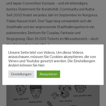
und Japan-Convention Europas – und ein lebendiges,
buntes Statement für Kreativität, Community und Kultur.
Seit 2003 findet sie jedes Jahr im September im Kongress
Palais Kassel statt. Drei Tage lang verwandeln sich die
Stadthalle und der angrenzende Stadthallengarten in ein
pulsierendes Zentrum für Cosplay, Fantasie und
Begegnung. Über 26.000 Tickets im Messebereich – doch
draußen treffen sich oft […]
Unsere Seite lebt von Videos. Um diese Videos
anzuschauen, müssen Sie Cookies akzeptieren, die von
Vimeo und Youtube gesetzt werden. Die Einstellungen
WEITERLESEN
ändern können Sie hier:
Einstellungen
Akzeptieren