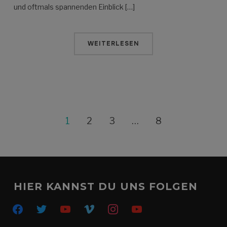
und oftmals spannenden Einblick […]
WEITERLESEN
1
2
3
…
8
HIER KANNST DU UNS FOLGEN
facebook
twitter
youtube
vimeo
instagram
youtube