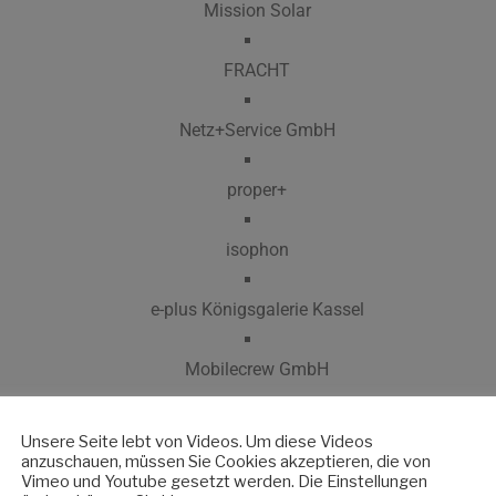
Mission Solar
FRACHT
Netz+Service GmbH
proper+
isophon
e-plus Königsgalerie Kassel
Mobilecrew GmbH
Lenz Events
Unsere Seite lebt von Videos. Um diese Videos
KVV
anzuschauen, müssen Sie Cookies akzeptieren, die von
Vimeo und Youtube gesetzt werden. Die Einstellungen