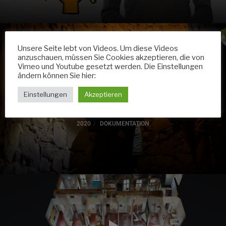
Unsere Seite lebt von Videos. Um diese Videos
anzuschauen, müssen Sie Cookies akzeptieren, die von
Vimeo und Youtube gesetzt werden. Die Einstellungen
ändern können Sie hier:
Einstellungen
Akzeptieren
Doku Stars für eine Nacht – Kalenderblatt Hohenburg in
Homberg/Efze
2020
DOKUMENTATION