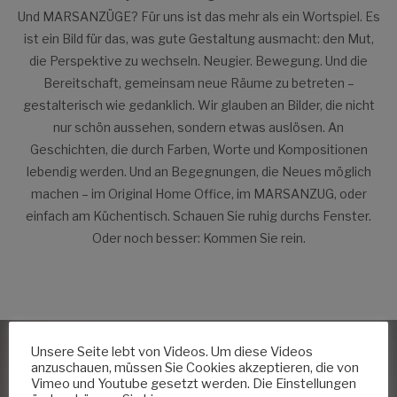
Und MARSANZÜGE? Für uns ist das mehr als ein Wortspiel. Es
ist ein Bild für das, was gute Gestaltung ausmacht: den Mut,
die Perspektive zu wechseln. Neugier. Bewegung. Und die
Bereitschaft, gemeinsam neue Räume zu betreten –
gestalterisch wie gedanklich. Wir glauben an Bilder, die nicht
nur schön aussehen, sondern etwas auslösen. An
Geschichten, die durch Farben, Worte und Kompositionen
lebendig werden. Und an Begegnungen, die Neues möglich
machen – im Original Home Office, im MARSANZUG, oder
einfach am Küchentisch. Schauen Sie ruhig durchs Fenster.
Oder noch besser: Kommen Sie rein.
Unsere Seite lebt von Videos. Um diese Videos
anzuschauen, müssen Sie Cookies akzeptieren, die von
Vimeo und Youtube gesetzt werden. Die Einstellungen