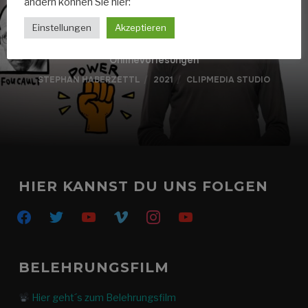
ändern können Sie hier:
Einstellungen
Akzeptieren
Onlinevorlesungen
STEPHAN HABERZETTL
2021
CLIPMEDIA STUDIO
HIER KANNST DU UNS FOLGEN
facebook
twitter
youtube
vimeo
instagram
youtube
BELEHRUNGSFILM
Hier geht´s zum Belehrungsfilm