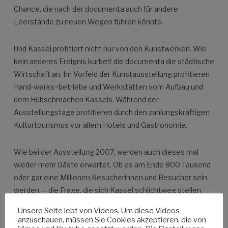
Chance, die nach der documenta auch für andere
Leerstände zu neuen Wegen führen könnte.
Und Kassel profitiert nicht nur von den Kunstwerken. Wie
kein anderes Ereignis kurbelt die documenta die städtische
Wirtschaft an. Im Vorfeld der Kunstausstellung profitieren
Hand-werks¬betriebe und Werkstätten vom Aufbau und
dem Hübschmachen Kassels. Während der
Ausstellungstage profitieren durch den zahlungskräftigen
Kulturtourismus vor allem Hotels und Gastronomie.
Wie bei der Ausstellung 2007, werden auch dieses mal
wieder mehr Gäste erwartet. Ob es am Ende 800 Tausend
oder gar eine Millionen Besucherinnen und Besucher sein
werden — die Frage, die sich Kassel schlichtweg stellen
muss ist – wie profitiert man von diesem Zuspruch auch
Unsere Seite lebt von Videos. Um diese Videos
außerhalb der 100 Tage? Welche Wege, die durch die
anzuschauen, müssen Sie Cookies akzeptieren, die von