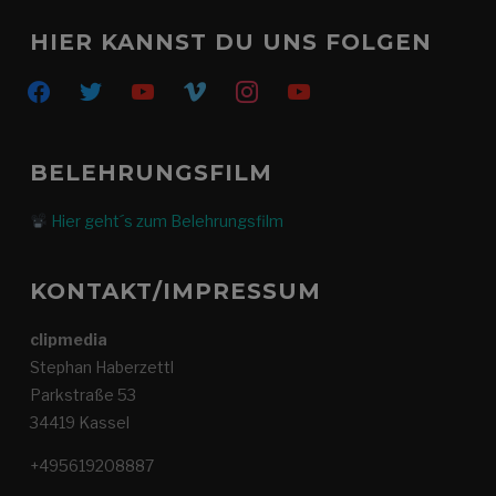
HIER KANNST DU UNS FOLGEN
facebook
twitter
youtube
vimeo
instagram
youtube
BELEHRUNGSFILM
Hier geht´s zum Belehrungsfilm
KONTAKT/IMPRESSUM
clipmedia
Stephan Haberzettl
Parkstraße 53
34419 Kassel
+495619208887