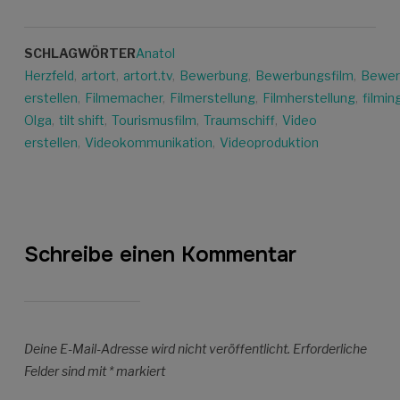
SCHLAGWÖRTER
Anatol
Herzfeld
,
artort
,
artort.tv
,
Bewerbung
,
Bewerbungsfilm
,
Bewer
erstellen
,
Filmemacher
,
Filmerstellung
,
Filmherstellung
,
filmin
Olga
,
tilt shift
,
Tourismusfilm
,
Traumschiff
,
Video
erstellen
,
Videokommunikation
,
Videoproduktion
Schreibe einen Kommentar
Deine E-Mail-Adresse wird nicht veröffentlicht.
Erforderliche
Felder sind mit
*
markiert