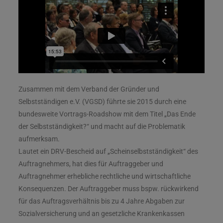
Zusammen mit dem Verband der Gründer und
Selbstständigen e.V. (VGSD) führte sie 2015 durch eine
bundesweite Vortrags-Roadshow mit dem Titel „Das Ende
der Selbstständigkeit?“ und macht auf die Problematik
aufmerksam.
Lautet ein DRV-Bescheid auf „Scheinselbstständigkeit“ des
Auftragnehmers, hat dies für Auftraggeber und
Auftragnehmer erhebliche rechtliche und wirtschaftliche
Konsequenzen. Der Auftraggeber muss bspw. rückwirkend
für das Auftragsverhältnis bis zu 4 Jahre Abgaben zur
Sozialversicherung und an gesetzliche Krankenkassen