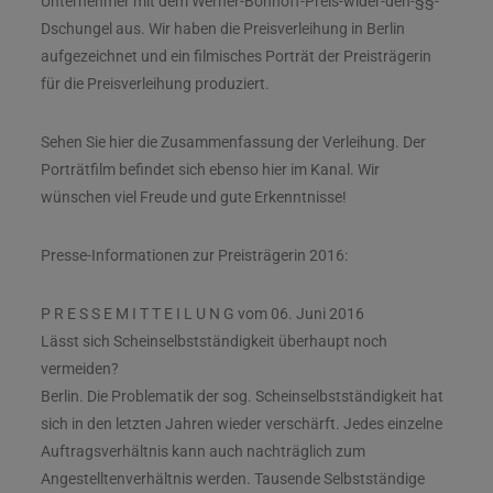
Unternehmer mit dem Werner-Bonhoff-Preis-wider-den-§§-
Dschungel aus. Wir haben die Preisverleihung in Berlin
aufgezeichnet und ein filmisches Porträt der Preisträgerin
für die Preisverleihung produziert.
Sehen Sie hier die Zusammenfassung der Verleihung. Der
Porträtfilm befindet sich ebenso hier im Kanal. Wir
wünschen viel Freude und gute Erkenntnisse!
Presse-Informationen zur Preisträgerin 2016:
P R E S S E M I T T E I L U N G vom 06. Juni 2016
Lässt sich Scheinselbstständigkeit überhaupt noch
vermeiden?
Berlin. Die Problematik der sog. Scheinselbstständigkeit hat
sich in den letzten Jahren wieder verschärft. Jedes einzelne
Auftragsverhältnis kann auch nachträglich zum
Angestelltenverhältnis werden. Tausende Selbstständige