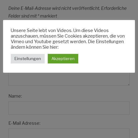
Deine E-Mail-Adresse wird nicht veröffentlicht.
Erforderliche
Felder sind mit
*
markiert
Nachricht:
Unsere Seite lebt von Videos. Um diese Videos
anzuschauen, müssen Sie Cookies akzeptieren, die von
Vimeo und Youtube gesetzt werden. Die Einstellungen
ändern können Sie hier:
Einstellungen
Akzeptieren
Name:
E-Mail Adresse: