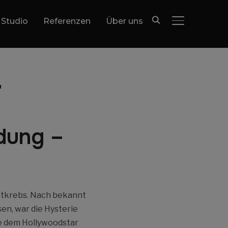
 Studio
Referenzen
Über uns
SEITENLEIST
"
dung –
ustkrebs. Nach bekannt
sen, war die Hysterie
te dem Hollywoodstar