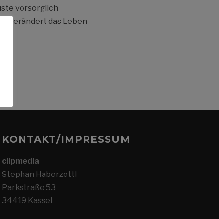
üste vorsorglich
ose verändert das Leben
KONTAKT/IMPRESSUM
clipmedia
Stephan Haberzettl
Parkstraße 53
34419 Kassel