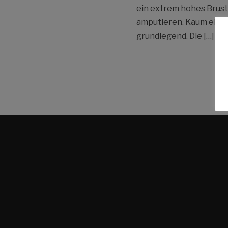
ein extrem hohes Brustk
amputieren. Kaum eine 
grundlegend. Die […]