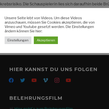
rebsrisiko. Die Schauspielerin lies sich daraufhin beide Br
Diagnose weckt größere Ängste bei einer Frau. Die Diagn
Unsere Seite lebt von Videos. Um diese Videos
anzuschauen, müssen Sie Cookies akzeptieren, die von
Vimeo und Youtube gesetzt werden. Die Einstellungen
ändern können Sie hier:
WEITERLESEN
Einstellungen
Akzeptieren
HIER KANNST DU UNS FOLGEN
facebook
twitter
youtube
vimeo
instagram
youtube
BELEHRUNGSFILM
Hier geht´s zum Belehrungsfilm