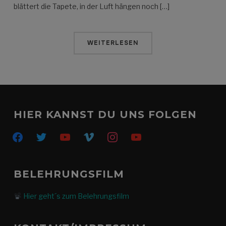
blättert die Tapete, in der Luft hängen noch […]
WEITERLESEN
HIER KANNST DU UNS FOLGEN
facebook
twitter
youtube
vimeo
instagram
youtube
BELEHRUNGSFILM
Hier geht´s zum Belehrungsfilm