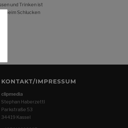
ssen und Trinken ist
eme beim Schlucken
KONTAKT/IMPRESSUM
clipmedia
Stephan Haberzettl
Parkstraße 53
34419 Kassel