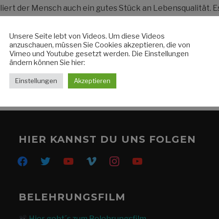
erliert der Mensch auch ein gutes Stück an Lebensqualität. E
endig, sondern hat auch etwas mit Genießen zu tun. Probl
e Ursachen […]
Unsere Seite lebt von Videos. Um diese Videos
anzuschauen, müssen Sie Cookies akzeptieren, die von
Vimeo und Youtube gesetzt werden. Die Einstellungen
ändern können Sie hier:
WEITERLESEN
Einstellungen
Akzeptieren
HIER KANNST DU UNS FOLGEN
facebook
twitter
youtube
vimeo
instagram
youtube
BELEHRUNGSFILM
Hier geht´s zum Belehrungsfilm