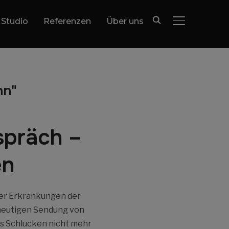
 Studio
Referenzen
Über uns
SEITENLEIST
nn"
spräch –
en
her Erkrankungen der
 heutigen Sendung von
as Schlucken nicht mehr