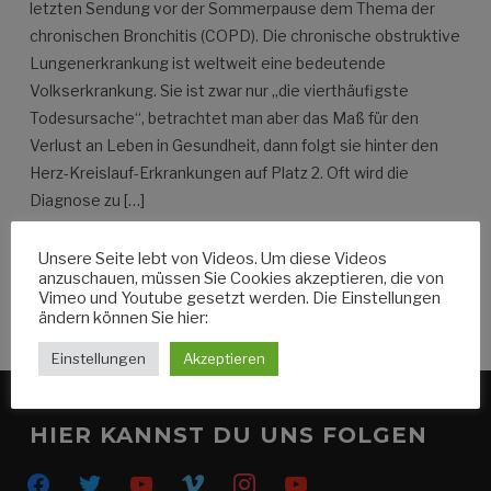
letzten Sendung vor der Sommerpause dem Thema der
chronischen Bronchitis (COPD). Die chronische obstruktive
Lungenerkrankung ist weltweit eine bedeutende
Volkserkrankung. Sie ist zwar nur „die vierthäufigste
Todesursache“, betrachtet man aber das Maß für den
Verlust an Leben in Gesundheit, dann folgt sie hinter den
Herz-Kreislauf-Erkrankungen auf Platz 2. Oft wird die
Diagnose zu […]
Unsere Seite lebt von Videos. Um diese Videos
anzuschauen, müssen Sie Cookies akzeptieren, die von
WEITERLESEN
Vimeo und Youtube gesetzt werden. Die Einstellungen
ändern können Sie hier:
Einstellungen
Akzeptieren
HIER KANNST DU UNS FOLGEN
facebook
twitter
youtube
vimeo
instagram
youtube