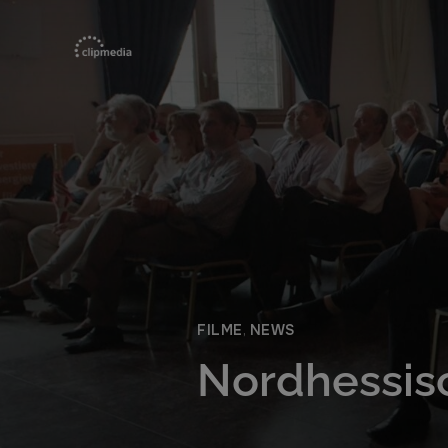
FILME
,
NEWS
Nordhessis