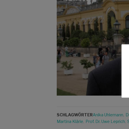
SCHLAGWÖRTER
Anika Uhlemann
,
D
Martina Klärle
,
Prof. Dr. Uwe Leprich
,