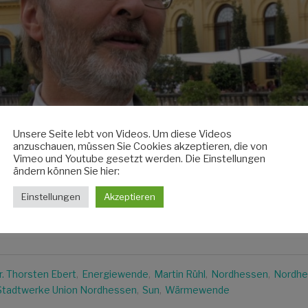
Unsere Seite lebt von Videos. Um diese Videos
anzuschauen, müssen Sie Cookies akzeptieren, die von
Vimeo und Youtube gesetzt werden. Die Einstellungen
ändern können Sie hier:
Einstellungen
Akzeptieren
r. Thorsten Ebert
,
Energiewende
,
Martin Rühl
,
Nordhessen
,
Nordhe
Stadtwerke Union Nordhessen
,
Sun
,
Wärmewende