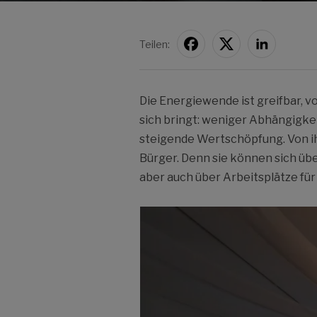
Teilen:
Die Energiewende ist greifbar, v
sich bringt: weniger Abhängigk
steigende Wertschöpfung. Von ih
Bürger. Denn sie können sich ü
aber auch über Arbeitsplätze für