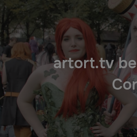
artort.tv b
Con