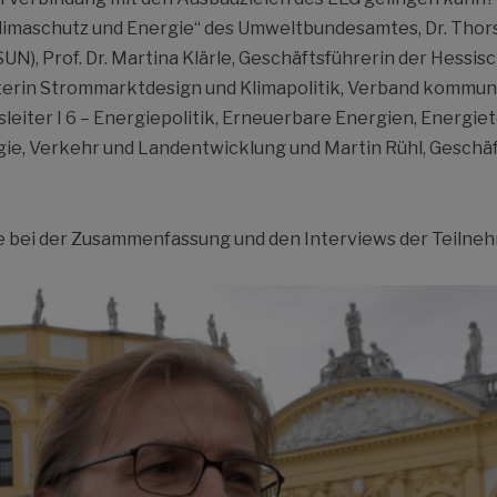
Klimaschutz und Energie“ des Umweltbundesamtes, Dr. Thor
), Prof. Dr. Martina Klärle, Geschäftsführerin der Hessis
terin Strommarktdesign und Klimapolitik, Verband kommuna
sleiter I 6 – Energiepolitik, Erneuerbare Energien, Energi
rgie, Verkehr und Landentwicklung und Martin Rühl, Gesch
 bei der Zusammenfassung und den Interviews der Teilne