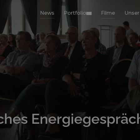
News
Portfolio
Filme
Unser
ches Energiegespräc