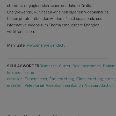
clipmedia engagiert sich schon seit Jahren für die
Energiewende. Nun haben wir einen eigenen Videokanal ins
Leben gerufen, über den wir demnächst spannende und
informative Videos zum Thema erneuerbare Energien
veröffentlichen.
Mehr unter
www.energiewende.tv
SCHLAGWÖRTER
Biomasse
,
Cutter
,
Dokumentarfilm
,
Dokume
Energien
,
Filme
erstellen
,
Filmemacher
,
Filmerstellung
,
Filmherstellung
,
filmin
erstellen
,
Videokanal
,
Videokommunikation
,
Videoproduktion
,