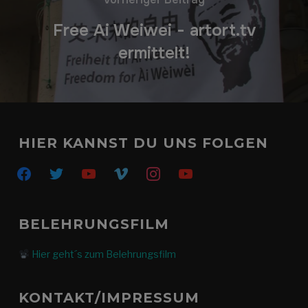
Free Ai Weiwei - artort.tv
ermittelt!
HIER KANNST DU UNS FOLGEN
facebook
twitter
youtube
vimeo
instagram
youtube
BELEHRUNGSFILM
Hier geht´s zum Belehrungsfilm
KONTAKT/IMPRESSUM