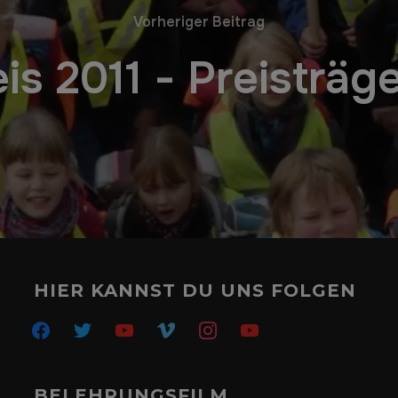
Vorheriger Beitrag
s 2011 - Preisträge
HIER KANNST DU UNS FOLGEN
facebook
twitter
youtube
vimeo
instagram
youtube
BELEHRUNGSFILM