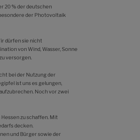
er 20 % der deutschen
sbesondere der Photovoltaik
 dürfen sie nicht
bination von Wind, Wasser, Sonne
zu versorgen.
cht bei der Nutzung der
pfel ist uns es gelungen,
 aufzubrechen. Noch vor zwei
 Hessen zu schaffen. Mit
edarfs decken.
nnen und Bürger sowie der