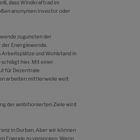
iß, dass Windkraftrad im
oßen anonymen Investor oder
iewende zugunsten der
er der Energiewende.
 Arbeitsplätze und Wohlstand in
schlägt hier. Mit einer
ut für Dezentrale
n arbeiten mittlerweile weit
ung der ambitionierten Ziele wird
erenz in Durban. Aber wir können
aren Energie zu versorgen. Wenn