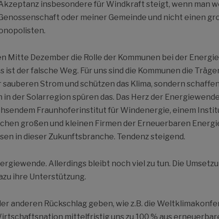
kzeptanz insbesondere für Windkraft steigt, wenn man we
Genossenschaft oder meiner Gemeinde und nicht einen gr
onopolisten.
sen Mitte Dezember die Rolle der Kommunen bei der Energ
s ist der falsche Weg. Für uns sind die Kommunen die Träg
r sauberen Strom und schützen das Klima, sondern schaffen
in der Solarregion spüren das. Das Herz der Energiewende 
chsendem Fraunhoferinstitut für Windenergie, einem Instit
chen großen und kleinen Firmen der Erneuerbaren Energie
en in dieser Zukunftsbranche. Tendenz steigend.
nergiewende. Allerdings bleibt noch viel zu tun. Die Umsetz
dazu ihre Unterstützung.
oder anderen Rückschlag geben, wie z.B. die Weltklimakonf
Wirtschaftsnation mittelfristig uns zu 100 % aus erneuerb