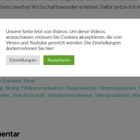
d ein zweites Wirtschaftswunder erleben. Dafür setze ich m
en frohe und geruhsame Festtage und viel erneuerbare Ener
Unsere Seite lebt von Videos. Um diese Videos
anzuschauen, müssen Sie Cookies akzeptieren, die von
Vimeo und Youtube gesetzt werden. Die Einstellungen
ändern können Sie hier:
Einstellungen
Akzeptieren
omasse
,
Bürgersolar
,
Bürgerwind
,
clipmedia
,
Cutter
,
Dokumentarfi
agefilm
,
Dokumentation
,
Dokumentationen
,
editing
,
energiepoliti
e Energien
,
Filme
ng
,
filming
,
Filmkommunikation
,
Filmproduktion
,
Filmproduktionen
,
ellen
,
Videobotschaft
,
Videokommunikation
,
Videoproduktion
,
Was
mentar