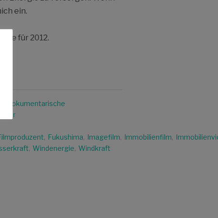
ich ein.
gie für 2012.
lm
,
dokumentarische
scher
Filmproduzent
,
Fukushima
,
Imagefilm
,
Immobilienfilm
,
Immobilienv
serkraft
,
Windenergie
,
Windkraft