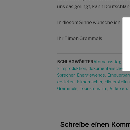
uns das gelingt, kann Deutschlan
In diesem Sinne wünsche ich Ihn
Ihr Timon Gremmels
SCHLAGWÖRTER
Atomausstieg
,
Bi
Filmproduktion
,
dokumentarischer Im
Sprecher
,
Energiewende
,
Erneuerbar
erstellen
,
Filmemacher
,
Filmerstellu
Gremmels
,
Tourismusfilm
,
Video erst
Schreibe einen Kom