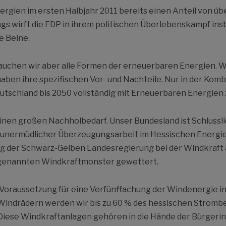
rgien im ersten Halbjahr 2011 bereits einen Anteil von üb
ings wirft die FDP in ihrem politischen Überlebenskampf in
e Beine.
uchen wir aber alle Formen der erneuerbaren Energien. Wir
aben ihre spezifischen Vor- und Nachteile. Nur in der Kom
eutschland bis 2050 vollständig mit Erneuerbaren Energien 
inen großen Nachholbedarf. Unser Bundesland ist Schlussli
unermüdlicher Überzeugungsarbeit im Hessischen Energiegi
ng der Schwarz-Gelben Landesregierung bei der Windkraft
ogenannten Windkraftmonster gewettert.
e Voraussetzung für eine Verfünffachung der Windenergie in
indrädern werden wir bis zu 60 % des hessischen Stromb
: Diese Windkraftanlagen gehören in die Hände der Bürgeri