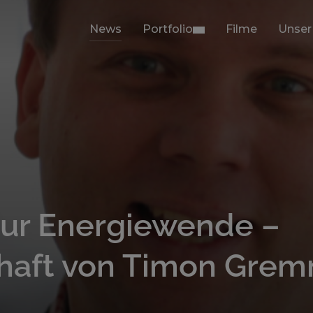
News
Portfolio
Filme
Unser
ur Energiewende –
haft von Timon Grem