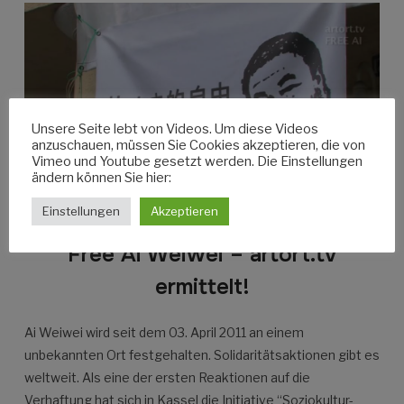
Unsere Seite lebt von Videos. Um diese Videos
anzuschauen, müssen Sie Cookies akzeptieren, die von
Vimeo und Youtube gesetzt werden. Die Einstellungen
ändern können Sie hier:
Einstellungen
Akzeptieren
Free Ai Weiwei – artort.tv
ermittelt!
Ai Weiwei wird seit dem 03. April 2011 an einem
unbekannten Ort festgehalten. Solidaritätsaktionen gibt es
weltweit. Als eine der ersten Reaktionen auf die
Verhaftung hat sich in Kassel die Initiative “Soziokultur-