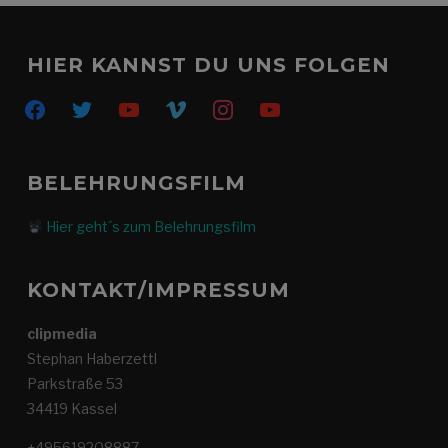
HIER KANNST DU UNS FOLGEN
facebook
twitter
youtube
vimeo
instagram
youtube
BELEHRUNGSFILM
Hier geht´s zum Belehrungsfilm
KONTAKT/IMPRESSUM
clipmedia
Stephan Haberzettl
Parkstraße 53
34419 Kassel
+495619208887