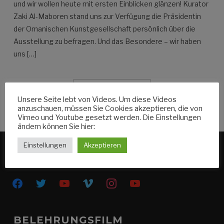
und wir wollen heute mit ersten Einblicken glänzen! Kurator
Zaki Al-Maboren stand uns zur Verfügung die Präsidentin
der Omanischen Kunstgesellschaft persönlich über die
Ausstellung zu befragen. Und das Besondere – wir haben
uns […]
WEITERLESEN
Unsere Seite lebt von Videos. Um diese Videos
anzuschauen, müssen Sie Cookies akzeptieren, die von
Vimeo und Youtube gesetzt werden. Die Einstellungen
ändern können Sie hier:
Einstellungen
Akzeptieren
HIER KANNST DU UNS FOLGEN
facebook
twitter
youtube
vimeo
instagram
youtube
BELEHRUNGSFILM