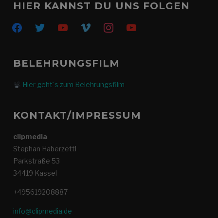
HIER KANNST DU UNS FOLGEN
facebook
twitter
youtube
vimeo
instagram
youtube
BELEHRUNGSFILM
Hier geht´s zum Belehrungsfilm
KONTAKT/IMPRESSUM
clipmedia
Stephan Haberzettl
Parkstraße 53
34419 Kassel
+495619208887
info@clipmedia.de