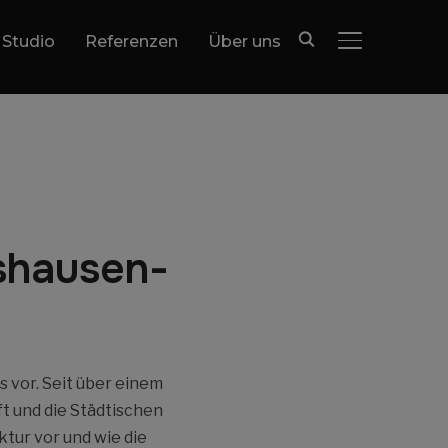
 Studio
Referenzen
Über uns
SEITENLEIST
gshausen-
s vor. Seit über einem
t und die Städtischen
ktur vor und wie die