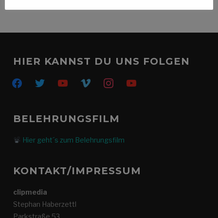
HIER KANNST DU UNS FOLGEN
facebook
twitter
youtube
vimeo
instagram
youtube
BELEHRUNGSFILM
Hier geht´s zum Belehrungsfilm
KONTAKT/IMPRESSUM
clipmedia
Stephan Haberzettl
Parkstraße 53