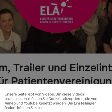
m, Trailer und Einzeli
ür Patientenvereinigu
Unsere Seite lebt von Videos. Um diese Videos
g ELA Deutschland e.V. vertritt Familien, die durch die se
anzuschauen, müssen Sie Cookies akzeptieren, die von
fen sind. Die größte Herausforderung für den Verein beste
Vimeo und Youtube gesetzt werden. Die Einstellungen
ändern können Sie hier:
ntlichkeit. Dies zu ändern ist Anlass für ein ganz neues K