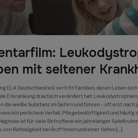
ntarfilm: Leukodystro
en mit seltener Krank
g ELA Deutschland e.V. vertritt Familien, deren Leben sich
de Erkrankung drastisch verändert hat: Leukodystrophien.
 die weiße Substanz im Gehirn und führen – oft erst nach 
vem körperlichem Verfall, Pflegebedürftigkeit und häufig 
iagnose ist für viele Betroffene ein jahrelanger Spießruten
 von Ratlosigkeit bei Ärzt*innen und einer tiefen […]