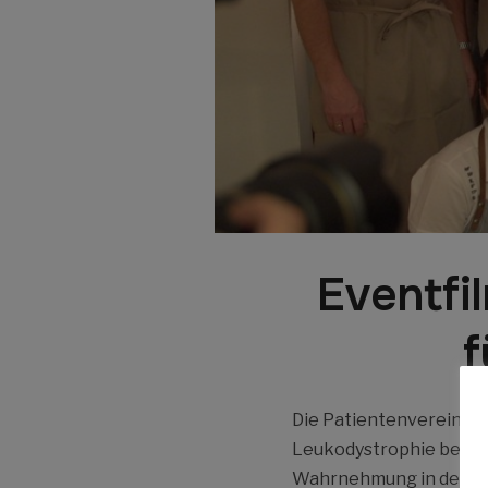
Eventfil
f
Die Patientenvereinigun
Leukodystrophie betrof
Wahrnehmung in der Öffe