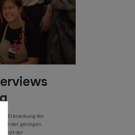
nterviews
ng
ltene Erkrankung der
ht in der geringen
onzept der