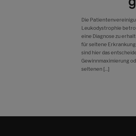
g
Die Patientenvereinigun
Leukodystrophie betrof
eine Diagnose zu erhalt
für seltene Erkrankun
sind hier das entschei
Gewinnmaximierung oder
seltenen […]