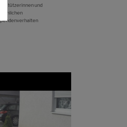
nterstützerinnen und
wöhnlichen
Spendenverhalten