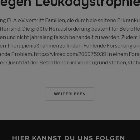
egen Leukodystrophi
g ELA e.V. vertritt Familien, die durch die seltene Erkrank
fen sind. Die größte Herausforderung besteht für Betroff
en und nicht jahrelang falsch behandelt zu werden. Zudem i
gen Therapiemaßnahmen zu finden. Fehlende Forschung und
dende Problem. https://vimeo.com/200975939 In einem For
 Quantität der Betroffenen im Vordergrund stehen, stehe
WEITERLESEN
HIER KANNST DU UNS FOLGEN