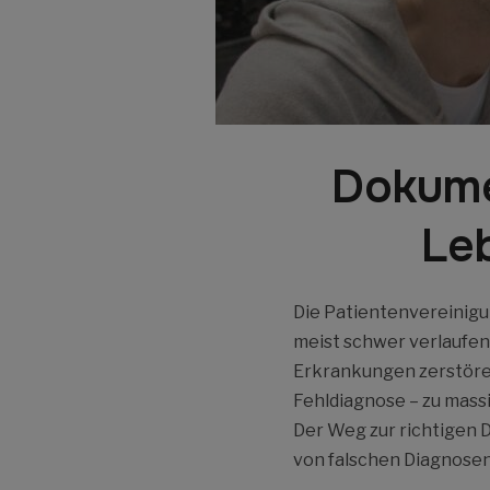
Dokume
Leb
Die Patientenvereinigun
meist schwer verlaufen
Erkrankungen zerstören
Fehldiagnose – zu massi
Der Weg zur richtigen D
von falschen Diagnosen,