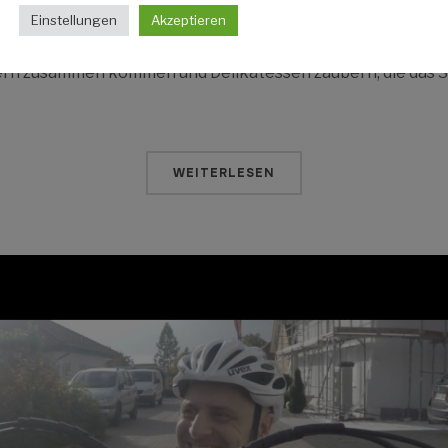
Mit dem Event „Wir kochen für ELA“ sollen interessierte U
Einstellungen
Akzeptieren
inenten Sterneköchen, TV- und Showköchen und außerge
rn zusammen kommen und Delikatessen zaubern, die das 
WEITERLESEN