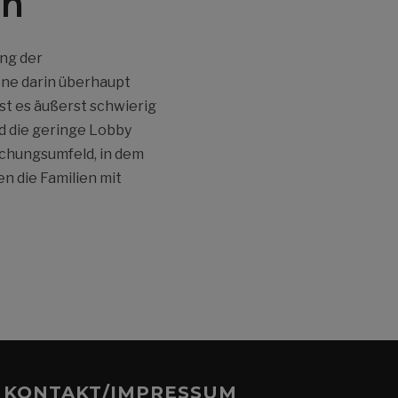
en
ung der
ene darin überhaupt
st es äußerst schwierig
 die geringe Lobby
schungsumfeld, in dem
n die Familien mit
KONTAKT/IMPRESSUM