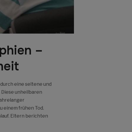
phien –
heit
 durch eine seltene und
 Diese unheilbaren
jahrelanger
zu einem frühen Tod.
lauf. Eltern berichten