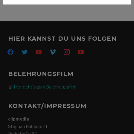
HIER KANNST DU UNS FOLGEN
facebook
twitter
youtube
vimeo
instagram
youtube
BELEHRUNGSFILM
Hier geht´s zum Belehrungsfilm
KONTAKT/IMPRESSUM
clipmedia
Stephan Haberzettl
Parkstraße 53