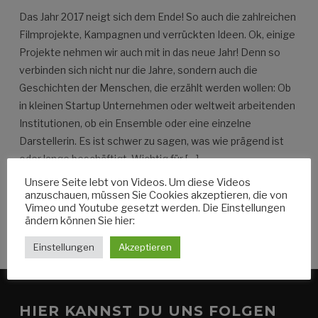
Das Jahr 2017 neigt sich dem Ende! So auch die zahlreichen
Filmprojekte, Kampagnen und verrückten Ideen. Ok, einige
Projekte nehmen wir auch mit in das neue Jahr! Denn so
verbinden sich nicht nur die Jahre, sondern auch die
Geschichten der Menschen, die erzählt werden wollen: Ob
in kleinen Startup Unternehmen oder weltweit arbeitenden
Institutionen, ob ein Ensemble oder eine einzelne
Darstellerin. Es ist schwer zu sagen, was wie prägend ist
oder lange beschäftigt. Wichtig für […]
Unsere Seite lebt von Videos. Um diese Videos
anzuschauen, müssen Sie Cookies akzeptieren, die von
Vimeo und Youtube gesetzt werden. Die Einstellungen
WEITERLESEN
ändern können Sie hier:
Einstellungen
Akzeptieren
HIER KANNST DU UNS FOLGEN