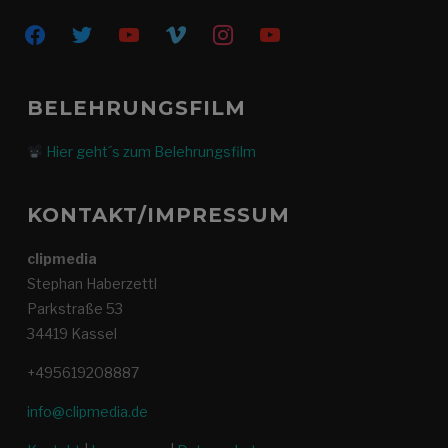
facebook
twitter
youtube
vimeo
instagram
youtube
BELEHRUNGSFILM
Hier geht´s zum Belehrungsfilm
KONTAKT/IMPRESSUM
clipmedia
Stephan Haberzettl
Parkstraße 53
34419 Kassel
+495619208887
info@clipmedia.de