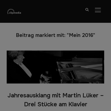
SEITE
Beitrag markiert mit: "Mein 2016"
Jahresausklang mit Martin Lüker –
Drei Stücke am Klavier