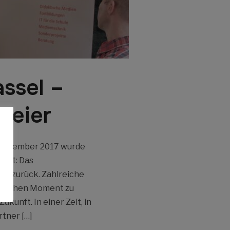
ssel –
Feier
. November 2017 wurde
iert: Das
it zurück. Zahlreiche
orischen Moment zu
kunft. In einer Zeit, in
rtner […]