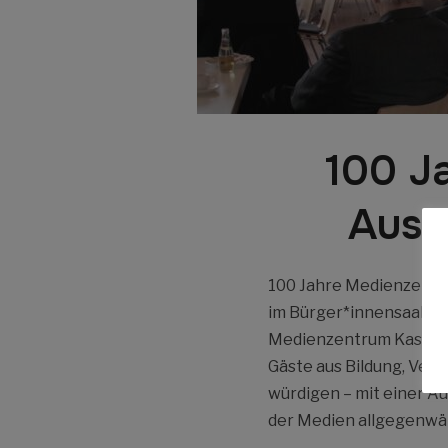
100 J
Auss
100 Jahre Medienzentr
im Bürger*innensaal de
Medienzentrum Kassel b
Gäste aus Bildung, Ver
würdigen – mit einer Au
der Medien allgegenwär