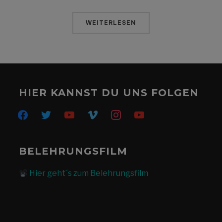
WEITERLESEN
HIER KANNST DU UNS FOLGEN
facebook
twitter
youtube
vimeo
instagram
youtube
BELEHRUNGSFILM
Hier geht´s zum Belehrungsfilm