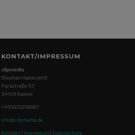
KONTAKT/IMPRESSUM
clipmedia
Stephan Haberzettl
Parkstraße 53
34419 Kassel
+495619208887
info@clipmedia.de
Kontakt
|
Impressum
|
Datenschutz