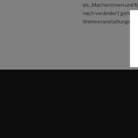
als „Macherinnen und M
nach verändert gehört.
Wahlveranstaltungen p