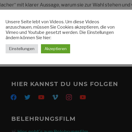
acher“ mit klarer Aussage, warum sie zur Wahl stehen und
 Der Werbespot wird vor allem in den sozialen Netzwerken
räsentiert.
Unsere Seite lebt von Videos. Um diese Videos
anzuschauen, müssen Sie Cookies akzeptieren, die von
Vimeo und Youtube gesetzt werden. Die Einstellungen
ändern können Sie hier:
WEITERLESEN
Einstellungen
Akzeptieren
HIER KANNST DU UNS FOLGEN
facebook
twitter
youtube
vimeo
instagram
youtube
BELEHRUNGSFILM
Hier geht´s zum Belehrungsfilm