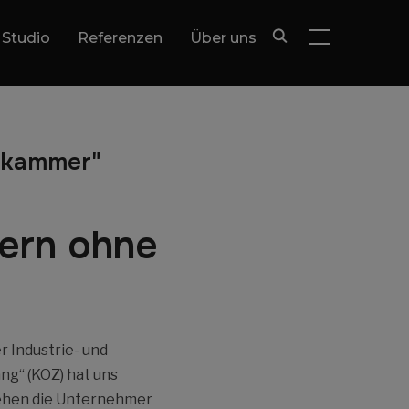
 Studio
Referenzen
Über uns
SEITENLEIST
lskammer"
ern ohne
r Industrie- und
g“ (KOZ) hat uns
tehen die Unternehmer