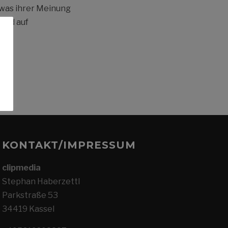
 was ihrer Meinung
 und auf
KONTAKT/IMPRESSUM
clipmedia
Stephan Haberzettl
Parkstraße 53
34419 Kassel