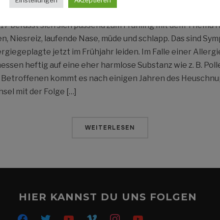
017 befasst sich sich passend zum Frühling mit dem Thema
, Niesreiz, laufende Nase, müde und schlapp. Das sind Sy
giegeplagte jetzt im Frühjahr leiden. Im Falle einer Allergi
en heftig auf eine eher harmlose Substanz wie z. B. Poll
r Betroffenen kommt es nach einigen Jahren des Heuschnu
el mit der Folge […]
WEITERLESEN
HIER KANNST DU UNS FOLGEN
facebook
twitter
youtube
vimeo
instagram
youtube