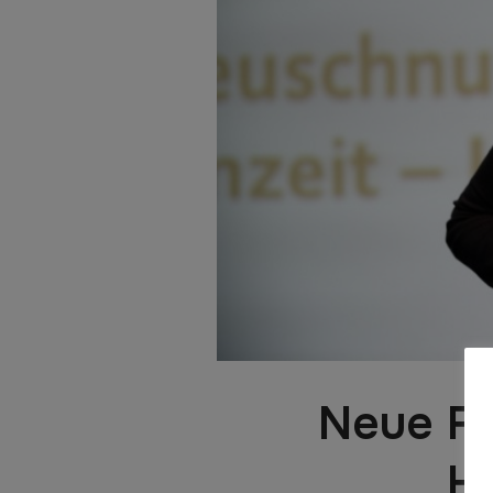
Neue Fo
H