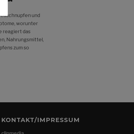
 Heuschnupfen und
mptome, worunter
e reagiert das
en, Nahrungsmittel,
pfens zum so
KONTAKT/IMPRESSUM
clipmedia