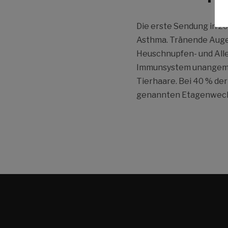
Die erste Sendung in 2
Asthma. Tränende Augen
Heuschnupfen- und Aller
Immunsystem unangemess
Tierhaare. Bei 40 % de
genannten Etagenwechs