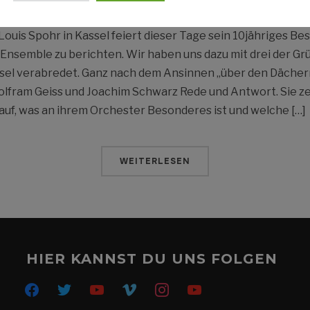
uis Spohr in Kassel feiert dieser Tage sein 10jähriges Bes
Ensemble zu berichten. Wir haben uns dazu mit drei der G
sel verabredet. Ganz nach dem Ansinnen „über den Dächer
olfram Geiss und Joachim Schwarz Rede und Antwort. Sie ze
auf, was an ihrem Orchester Besonderes ist und welche […]
WEITERLESEN
HIER KANNST DU UNS FOLGEN
facebook
twitter
youtube
vimeo
instagram
youtube