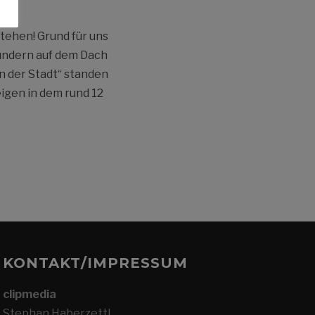
tehen! Grund für uns
ründern auf dem Dach
n der Stadt“ standen
igen in dem rund 12
KONTAKT/IMPRESSUM
clipmedia
Stephan Haberzettl