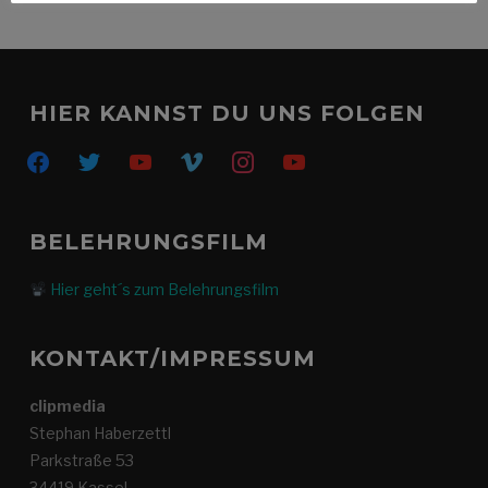
HIER KANNST DU UNS FOLGEN
facebook
twitter
youtube
vimeo
instagram
youtube
BELEHRUNGSFILM
Hier geht´s zum Belehrungsfilm
KONTAKT/IMPRESSUM
clipmedia
Stephan Haberzettl
Parkstraße 53
34419 Kassel