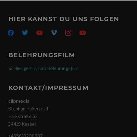
HIER KANNST DU UNS FOLGEN
facebook
twitter
youtube
vimeo
instagram
youtube
BELEHRUNGSFILM
Hier geht´s zum Belehrungsfilm
KONTAKT/IMPRESSUM
clipmedia
Stephan Haberzettl
Parkstraße 53
34419 Kassel
+495619208887