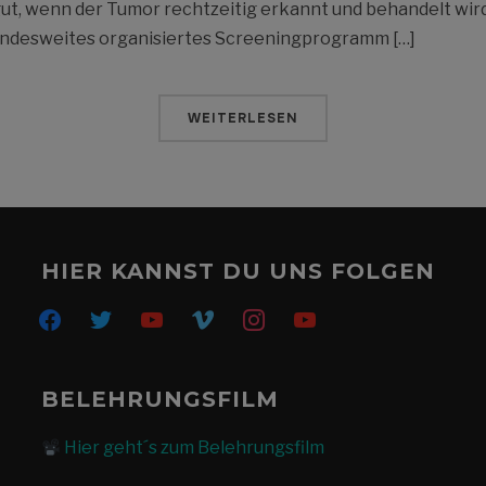
ut, wenn der Tumor rechtzeitig erkannt und behandelt wir
undesweites organisiertes Screeningprogramm […]
WEITERLESEN
HIER KANNST DU UNS FOLGEN
facebook
twitter
youtube
vimeo
instagram
youtube
BELEHRUNGSFILM
Hier geht´s zum Belehrungsfilm