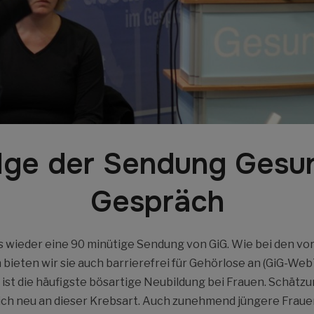
lge der Sendung Gesun
Gespräch
s wieder eine 90 minütige Sendung von GiG. Wie bei den 
ieten wir sie auch barrierefrei für Gehörlose an (GiG-We
 ist die häufigste bösartige Neubildung bei Frauen. Schät
ich neu an dieser Krebsart. Auch zunehmend jüngere Frauen