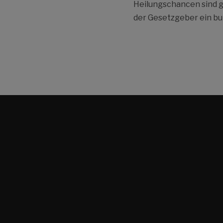
Heilungschancen sind g
der Gesetzgeber ein b