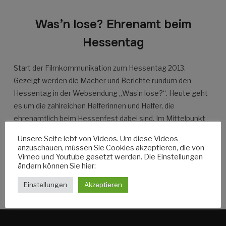
Was’n lose? Ehrenamt beim
Hessentag
Start der Filmkommunikation zum Hessentag 2013.
Gezeigt werden die Macher und Berichte rundum den
Hessentag in der Websendung „Was’n lose?“. Heute geht
es um die zahlreichen Helferinnen und Helfer, die
ehrenamtlich beim Hessenfest dabei sind. Im Mittelpunkt
steht die Hessentagskoordinatorin Julia Manz.
Unsere Seite lebt von Videos. Um diese Videos
anzuschauen, müssen Sie Cookies akzeptieren, die von
Vimeo und Youtube gesetzt werden. Die Einstellungen
ändern können Sie hier:
WEITERLESEN
Einstellungen
Akzeptieren