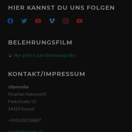
HIER KANNST DU UNS FOLGEN
facebook
twitter
youtube
vimeo
instagram
youtube
BELEHRUNGSFILM
Hier geht´s zum Belehrungsfilm
KONTAKT/IMPRESSUM
clipmedia
Stephan Haberzettl
Parkstraße 53
34419 Kassel
+495619208887
info@clipmedia.de