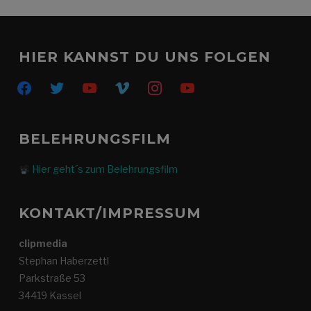
HIER KANNST DU UNS FOLGEN
facebook
twitter
youtube
vimeo
instagram
youtube
BELEHRUNGSFILM
Hier geht´s zum Belehrungsfilm
KONTAKT/IMPRESSUM
clipmedia
Stephan Haberzettl
Parkstraße 53
34419 Kassel