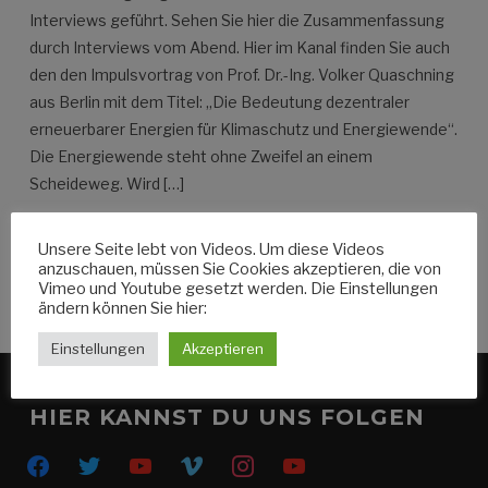
Interviews geführt. Sehen Sie hier die Zusammenfassung
durch Interviews vom Abend. Hier im Kanal finden Sie auch
den den Impulsvortrag von Prof. Dr.-Ing. Volker Quaschning
aus Berlin mit dem Titel: „Die Bedeutung dezentraler
erneuerbarer Energien für Klimaschutz und Energiewende“.
Die Energiewende steht ohne Zweifel an einem
Scheideweg. Wird […]
Unsere Seite lebt von Videos. Um diese Videos
WEITERLESEN
anzuschauen, müssen Sie Cookies akzeptieren, die von
Vimeo und Youtube gesetzt werden. Die Einstellungen
ändern können Sie hier:
Einstellungen
Akzeptieren
HIER KANNST DU UNS FOLGEN
facebook
twitter
youtube
vimeo
instagram
youtube