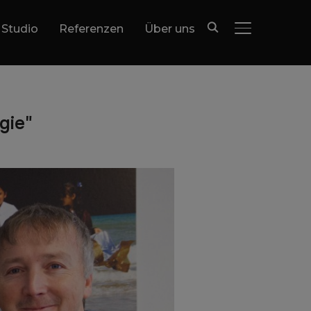
 Studio
Referenzen
Über uns
SEITENLEIST
gie"