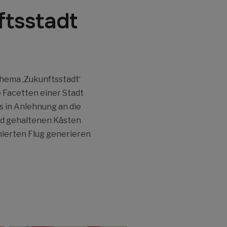
ftsstadt
hema ‚Zukunftsstadt‘
e Facetten einer Stadt
s in Anlehnung an die
old gehaltenen Kästen
mierten Flug generieren