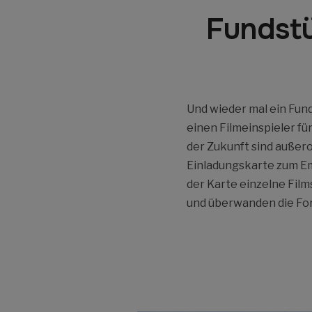
Fundstü
Und wieder mal ein Fun
einen Filmeinspieler fü
der Zukunft sind außer
Einladungskarte zum Em
der Karte einzelne Fil
und überwanden die For