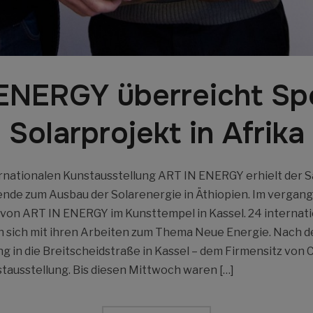
ENERGY überreicht Sp
Solarprojekt in Afrika
rnationalen Kunstausstellung ART IN ENERGY erhielt der S
pende zum Ausbau der Solarenergie in Äthiopien. Im verg
von ART IN ENERGY im Kunsttempel in Kassel. 24 internat
en sich mit ihren Arbeiten zum Thema Neue Energie. Nach
ng in die Breitscheidstraße in Kassel – dem Firmensitz von
tausstellung. Bis diesen Mittwoch waren […]