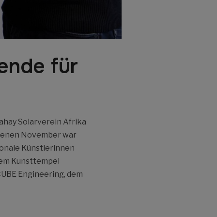
ende für
ahay Solarverein Afrika
angenen November war
ionale Künstlerinnen
 dem Kunsttempel
 CUBE Engineering, dem