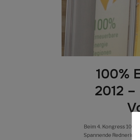
100% E
2012 –
Vo
Beim 4. Kongress 100% 
Spannende Rednerinnen