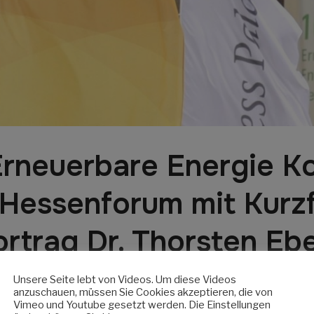
rneuerbare Energie K
 Hessenforum mit Kurz
rtrag Dr. Thorsten Eb
Unsere Seite lebt von Videos. Um diese Videos
Erneuerbare Region in der Kasseler Stadthalle fand wieder
anzuschauen, müssen Sie Cookies akzeptieren, die von
 und Redner aus unserem Bundesland präsentierten ihre 
Vimeo und Youtube gesetzt werden. Die Einstellungen