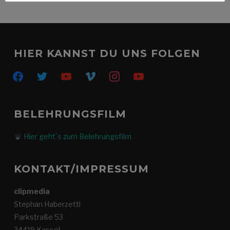
HIER KANNST DU UNS FOLGEN
facebook
twitter
youtube
vimeo
instagram
youtube
BELEHRUNGSFILM
Hier geht´s zum Belehrungsfilm
KONTAKT/IMPRESSUM
clipmedia
Stephan Haberzettl
Parkstraße 53
34419 Kassel