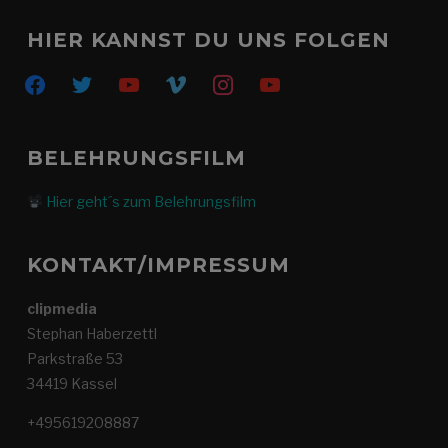
HIER KANNST DU UNS FOLGEN
facebook
twitter
youtube
vimeo
instagram
youtube
BELEHRUNGSFILM
Hier geht´s zum Belehrungsfilm
KONTAKT/IMPRESSUM
clipmedia
Stephan Haberzettl
Parkstraße 53
34419 Kassel
+495619208887