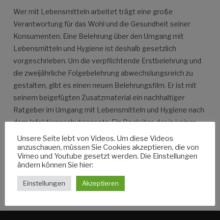
Wer mit Lebensmitteln arbeitet trägt eine große
Verantwortung für das Wohl und die Gesundheit seiner
Konsumenten. Eine Belehrung über den Umgang mit
Lebensmitteln und Hygiene ist deshalb gesetzlich
vorgeschrieben. Um die verpflichtende Erstbelehrung und
die zweijährliche Folgebelehrung abwechslungsreich zu
gestalten, gibt es einen neuen Belehrungsfilm. Er ist mit
seinem beigefügten Zusatzmaterial ein nachhaltiger
Ratgeber im Umgang mit Lebensmitteln und Hygiene nach
dem Infektionsschutzgesetz. Ein Begleiter, der in keiner
Einrichtung fehlen sollte. Erzählt wird die Geschichte […]
Unsere Seite lebt von Videos. Um diese Videos
anzuschauen, müssen Sie Cookies akzeptieren, die von
Vimeo und Youtube gesetzt werden. Die Einstellungen
ändern können Sie hier:
WEITERLESEN
Einstellungen
Akzeptieren