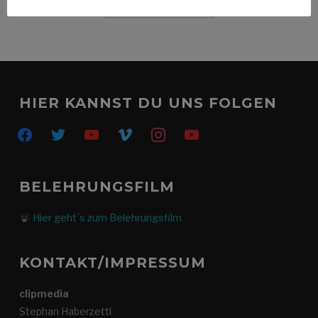
WEITERLESEN
HIER KANNST DU UNS FOLGEN
facebook
twitter
youtube
vimeo
instagram
youtube
BELEHRUNGSFILM
Hier geht´s zum Belehrungsfilm
KONTAKT/IMPRESSUM
clipmedia
Stephan Haberzettl