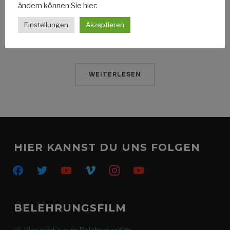
ändern können Sie hier:
Mangamesse unterwegs. Stephan Haberzettl produzierte
einen 10 Minuten Film mit Gesichtern der Connichi 2014.
Einstellungen
Akzeptieren
Die Gesamtergebnisse der […]
WEITERLESEN
HIER KANNST DU UNS FOLGEN
facebook
twitter
youtube
vimeo
instagram
youtube
BELEHRUNGSFILM