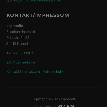
Hier geht´s zum Belehrungsfilm
KONTAKT/IMPRESSUM
clipmedia
Stephan Haberzettl
Parkstraße 53
34419 Kassel
+495619208887
info@clipmedia.de
Kontakt
|
Impressum
|
Datenschutz
Copyright © 2026 clipmedia
Entworfen von
WPZOOM