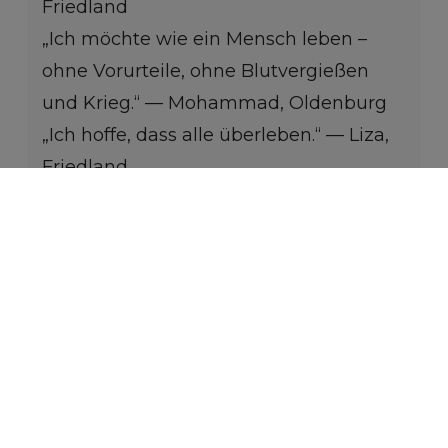
Friedland
„Ich möchte wie ein Mensch leben –
ohne Vorurteile, ohne Blutvergießen
und Krieg.“ — Mohammad, Oldenburg
„Ich hoffe, dass alle überleben.“ — Liza,
Friedland
„Ich singe darüber, wie ich mich seit
Beginn der Invasion jeden Tag von
meinen Freunden verabschiede.“ —
Artem, Friedland
Alle Teilnehmenden erhielten eine
Einverständniserklärung, die die
Verwendung ihrer Bilder und Texte
regelte.